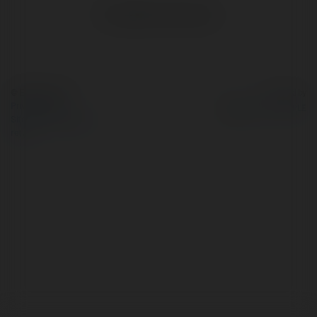
No visible entries here.
© Ekademia.com
Powered by
Privacy Policy
Site Policy
|
Request a
return