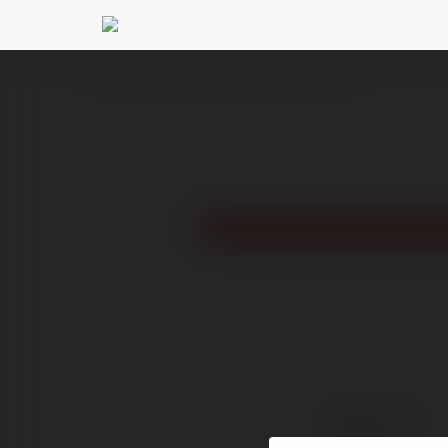
Ekademia.com
8day 82 net
Newsletter