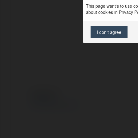
This page want's to use coo
about cookies in Privacy Pol
I don't agree
© Ekademia.com
Privacy Policy
Site Policy
|
Request a return