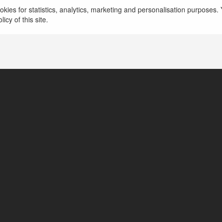
8DAY | Trang chủ nhà cái cá cược online uy tín tại 
kies for statistics, analytics, marketing and personalisation purposes. Y
Nam và thuộc quyền sở hữu của 8Day.
more
icy of this site.