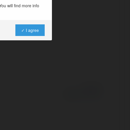
thị trường Việt
ou will find more info
✓ I agree
Powered by