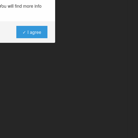
ou will find more info
✓ I agree