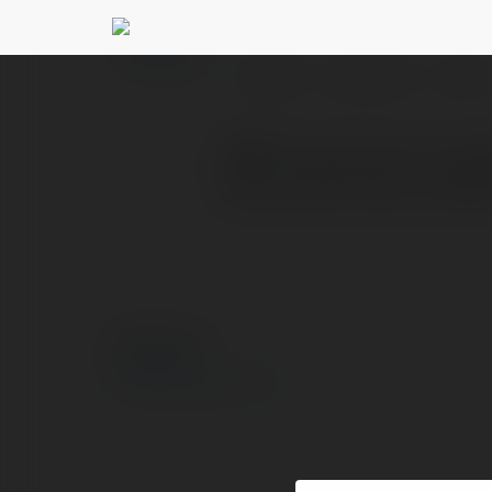
789f shopping
@789fsho
PROFILE
COURSES
BLOG
789F là nhà cái trực tuy
thao, casino live và nh
© Ekademia.com
Privacy Policy
Site Policy
|
Request a return