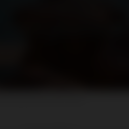
etur adipisci
eget posuere 
dui, blandit nec tellus nec, pharetra scelerisque purus. Sed libero 
ttis ac congue sit amet, ultricies nec magna.