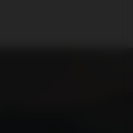
it amet,