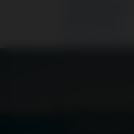
- 
https://www.reddit.com/user/789clubgmbh/
- 
https://789clubgmbh.wordpress.com/
- 
https://gravatar.com/789clubgmbh
- 
https://sites.google.com/view/789clubgmbh
Lorem i