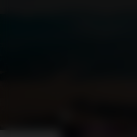
Praesent nec cursus