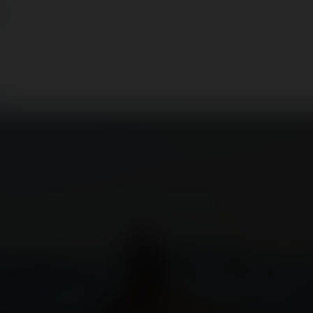
/
psum dolor s