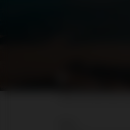
consect
Morbi 
Praesent nec cursus
Praesent nec cursus nisi. Donec erat 
mollis non enim. Donec eros dolor, ma
Contact: