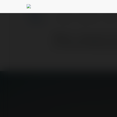
Cổng Game 789clu
PROFILE
COURSES
BLOG
789club - Cổng game bài
trò chơi đổi thưởng phon