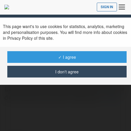
Tog
SIGN IN
Close
nav
This page want's to use cookies for statistics, analytics, marketing
and personalisation purposes. You will find more info about cookies
in Privacy Policy of this site.
6ff 1now
@6ff1now
✓ I agree
I don't agree
Tại 6ff1.now, mỗi thành viên đều là một VIP.
Đội ngũ chăm sóc khách hàng của chúng tôi
được đào tạo theo tiêu chuẩn quốc…
more