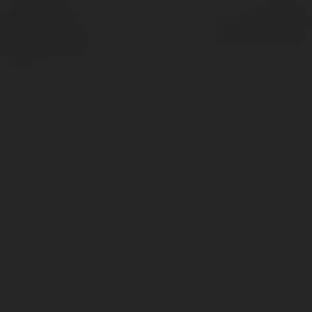
© Ekademia.com
Powered by
Privacy Policy
Site Policy
|
Request a
return