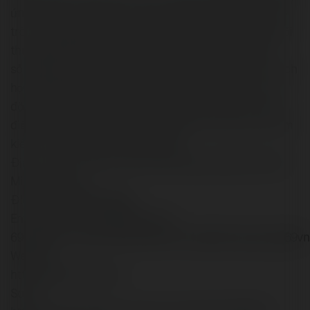
ứng mọi nhu cầu giải trí của người chơi hiện đại. Với kho
trò chơi phong phú từ thể thao, casino đến game bài đổi
thưởng, 69VN đảm bảo mang đến những trải nghiệm
sống động, công bằng và đầy hứng khởi. Nhà cái còn tích
hợp hệ thống bảo mật tiên tiến, rút nạp tiền siêu tốc và
đội ngũ CSKH nhiệt tình, hoạt động 24/7. 69VN chính là
điểm đến lý tưởng cho những ai đam mê cá cược và tìm
kiếm cơ hội trúng thưởng hấp dẫn.
Địa chỉ: 373 Đ. Phạm Văn Chí, Phường 1, Quận 6, Hồ Chí
Minh, Việt Nam
Điện thoại: 0867675925
Email: 69vn.courses@gmail.com
69vn69vncoursestrangchu69vnnhacai69vndangnhap69vn
Website:
https://69vn.courses/
Social: