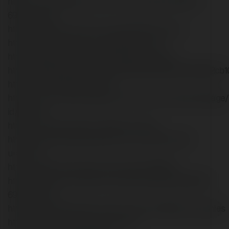
https://www.adslgr.com/forum/members/215783-
69vncourses
https://codex.core77.com/users/69vncourses
https://profil.moviezone.cz/69vncourses
https://dapp.orvium.io/profile/69vn-courses
https://pastewall.com/sticker/86da506436ab41b6892cb
https://ffm.bio/69vncourses
https://community.hubspot.com/t5/user/viewprofilepage/
id/931738
https://club.doctissimo.fr/69vncourses/
https://www.inseparabile.it/forum/member.php?
u=27730
https://japaneseclass.jp/notes/open/98806
https://www.my-hiend.com/vbb/member.php?46876-
69vncourses
https://www.bimandco.com/en/users/414182/companies
https://forum.ct8.pl/member.php?