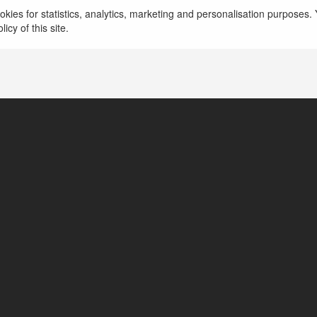
kies for statistics, analytics, marketing and personalisation purposes. Y
icy of this site.