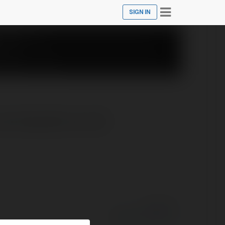
Toggle
SIGN IN
navigation
 chơi hấp dẫn như thể
Powered by