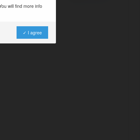
ou will find more info
✓ I agree