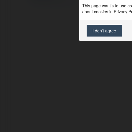
Site Policy
|
Request a return
This page want's to use coo
about cookies in Privacy Pol
I don't agree