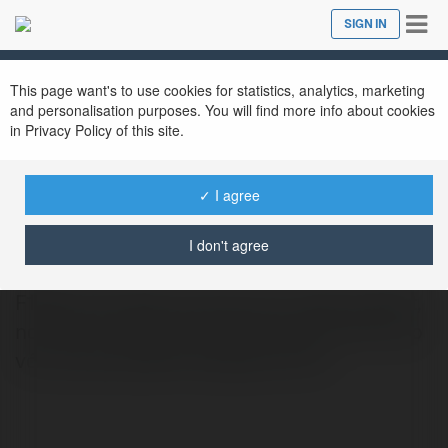
Tog
SIGN IN
Close
nav
This page want's to use cookies for statistics, analytics, marketing
and personalisation purposes. You will find more info about cookies
in Privacy Policy of this site.
✓ I agree
Nhà cái F169
@4f168com
I don't agree
F168 là nền tảng cá cược trực tuyến nổi bật,
nơi hội tụ những trải nghiệm giải trí đỉnh cao
với các sản phẩm đa dạng như cá