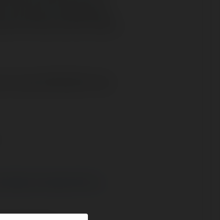
ạc minh bạch, công bằng, dễ
chính là lời lựa chọn lý tưởng
 tin ngày 15/08/2023. Hoạt
3kinglink
,
3kingchinhthuc
,