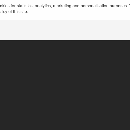
33 89
kies for statistics, analytics, marketing and personalisation purposes. Y
icy of this site.
Hồ Chí Minh,Việt Nam, Vietnam
https://3389port.me/