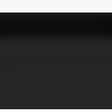
n đại, 3389 cam kết bảo vệ tuyệt đối thông 
me/