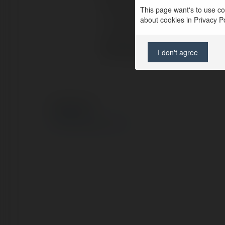
Full name:
This page want's to use coo
about cookies in Privacy Pol
Location:
Web page:
I don't agree
© Ekademia.com
Privacy Policy
Site Policy
|
Request a return