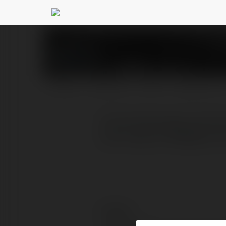
33 89
@3389portme
PROFILE
COURSES
BLOG
NEWSLETTER
Với hệ thống bảo mật hiệ
chơi. https://3389port.
Contact: