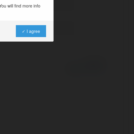
ou will find more info
✓ I agree
Powered by