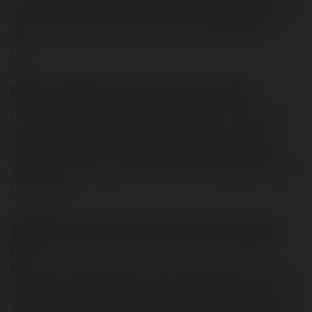
vẫn có những chiến lược đã được cộng đồng game thủ
và chuyên gia khuyến nghị để tối ưu khả năng thắng
cuộc.
Biết chọn mục tiêu phù hợp với vốn
Cá lớn thường mang lại phần thưởng cao, nhưng cũng
tốn đạn. Người chơi mới nên tập trung vào các loài cá
nhỏ để tích lũy vốn, sau đó mới nhắm đến boss khủng.
Việc "liều ăn nhiều" chỉ hiệu quả khi bạn thực sự đã có đủ
kinh nghiệm.
Sử dụng vũ khí thông minh, không lãng
phí
Khẩu pháo không phải yếu tố duy nhất quyết định chiến
thắng. Tùy vào loại cá, tốc độ di chuyển và mức thưởng
mà bạn cần thay đổi chiến thuật. Chúng tôi khuyên bạn