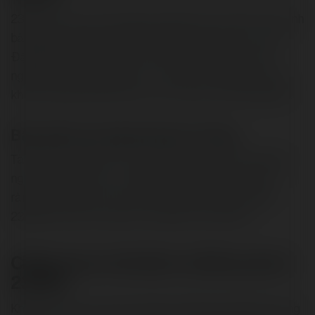
23WIN hỗ trợ đa nền tảng, từ điện thoại cho đến máy tính
bảng, giúp người chơi dễ dàng tiếp cận mọi lúc, mọi nơi.
Đặc biệt, tốc độ tải nhanh và không giật lag giúp trải
nghiệm không bị gián đoạn – yếu tố cực kỳ quan trọng
khi bạn đang nhắm đến các mục tiêu lớn dưới đáy biển.
Bảo mật cao, thanh toán rõ ràng
Tài khoản và thông tin người dùng được bảo vệ nghiêm
ngặt. Giao dịch nạp – rút tiền diễn ra nhanh chóng, rõ
ràng và không bị trì hoãn. Đây là điểm cộng lớn giúp
23WIN tạo được lòng tin với người chơi lâu dài.
Chiến lược chơi bắn cá hiệu quả tại
23WIN
Không có cách chơi nào đảm bảo thắng tuyệt đối, nhưng