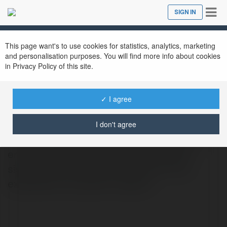
Tog
SIGN IN
Close
nav
This page want's to use cookies for statistics, analytics, marketing
and personalisation purposes. You will find more info about cookies
in Privacy Policy of this site.
23 jogo
@23jogo
✓ I agree
I don't agree
23JOGO- A plataforma investe fortemente
em tecnologias de proteção de dados e
sistemas antifraude para garantir uma
experiência tranquila e segura.