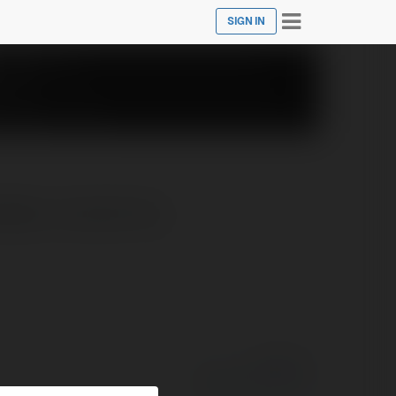
Toggle
SIGN IN
navigation
uilder và Cash Out,
Powered by