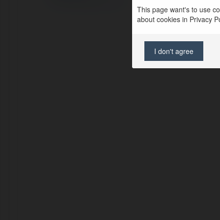
Site Policy
|
Request a return
This page want's to use coo
about cookies in Privacy Pol
I don't agree