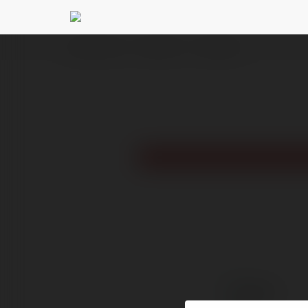
Ekademia.com
w88uk com
Newsletter