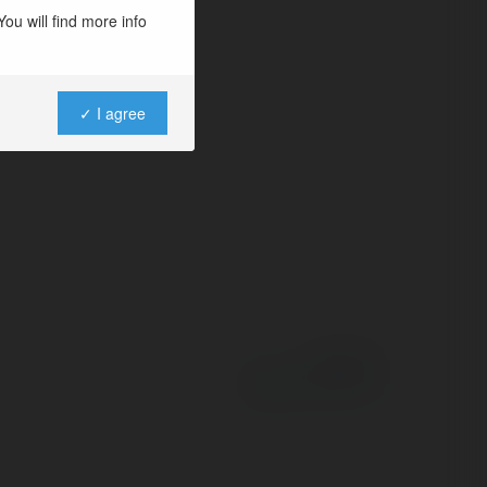
ầu, cung cấp đa
ou will find more info
game bài, mang đến
✓ I agree
Powered by