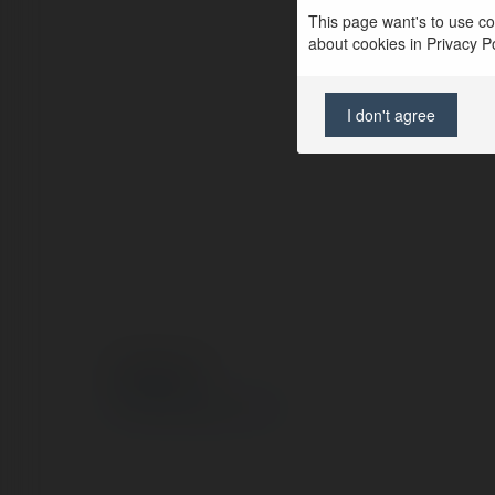
This page want's to use coo
about cookies in Privacy Pol
I don't agree
© Ekademia.com
Privacy Policy
Site Policy
|
Request a return