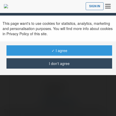
Tog
SIGN IN
Close
nav
Ekademia.com
Tỷ lệ kèo nhà cái
Newsletter
This page want's to use cookies for statistics, analytics, marketing
and personalisation purposes. You will find more info about cookies
in Privacy Policy of this site.
✓ I agree
I don't agree
Tỷ lệ kèo nhà cái
Tỷ lệ kèo nhà cái là bảng tỷ lệ cược do nhà cái đưa ra