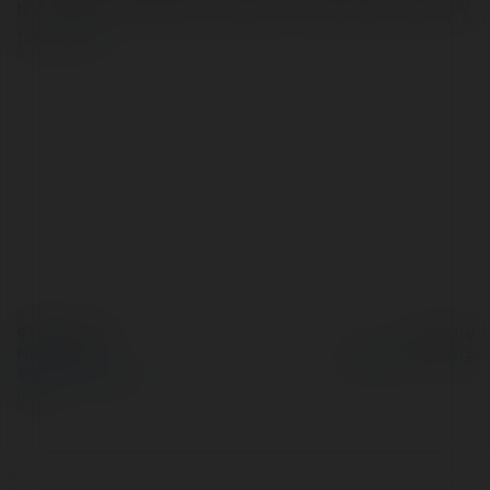
nhờ nhiều loại kèo phụ xuất hiện ở mỗi trận đấu. Điều này
tạo…
more
© Ekademia.com
Powered by
Privacy Policy
Site Policy
|
Request a
return