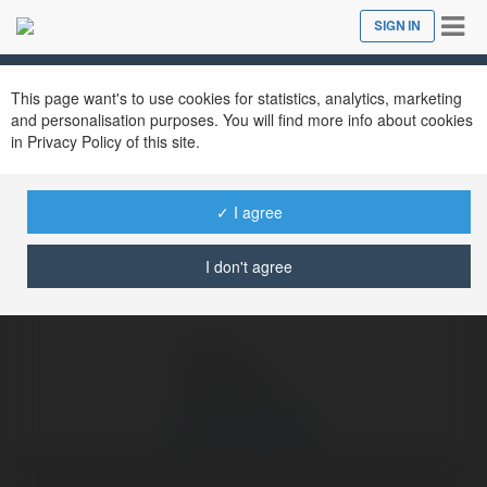
Tog
SIGN IN
Close
nav
Ekademia.com
tyle keonhacai
Newsletter
This page want's to use cookies for statistics, analytics, marketing
and personalisation purposes. You will find more info about cookies
in Privacy Policy of this site.
✓ I agree
I don't agree
tyle keonhacai
kèo nhà cái 5 mang đến sự đa dạng trong cách tham gia