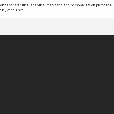
rnUY88 tích hợp nhiều tính năng tiện ích giúp ng
kies for statistics, analytics, marketing and personalisation purposes. Y
tiếp cận các dịch vụ cá cược. Hệ thống được tối 
icy of this site.