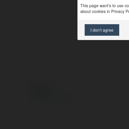
This page want's to use coo
about cookies in Privacy Pol
I don't agree
© Ekademia.com
Privacy Policy
Site Policy
|
Request a return