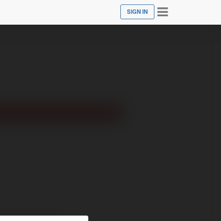
Toggle
SIGN IN
navigation