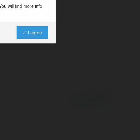
ười dùng dễ dàng
ou will find more info
ưu…
more
✓ I agree
Powered by