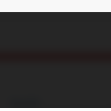
Nha cai UY88