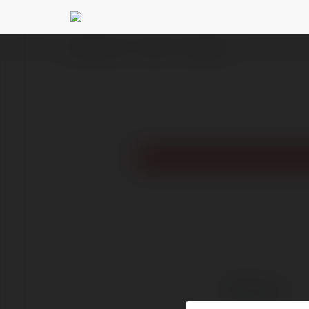
Ekademia.com
NET 88
Newsletter