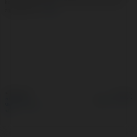
kèo bóng đá, nhận định trận đấu và tỷ lệ cược nhanh
chóng dành cho…
more
© Ekademia.com
Powered by
Privacy Policy
Site Policy
|
Request a
return