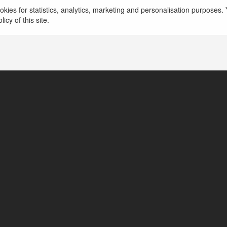
J88 là nhà cái uy tín, mang đến cho người chơi n
kies for statistics, analytics, marketing and personalisation purposes. Y
cá cược tuyệt vời. Tại J88, bạn có thể tham gia 
icy of this site.