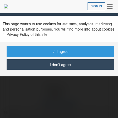
Tog
SIGN IN
Close
nav
Ekademia.com
Nhà cái Hong88
Newsletter
This page want's to use cookies for statistics, analytics, marketing
and personalisation purposes. You will find more info about cookies
in Privacy Policy of this site.
✓ I agree
I don't agree
Nhà cái Hong88
Hong88 - Trang Chủ Nhà Cái Cá Cược Xanh Chính - Nhận