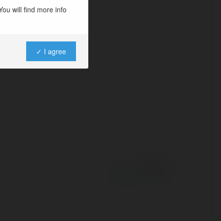
g cấp các link truy
ou will find more info
hống bảo
✓ I agree
Powered by