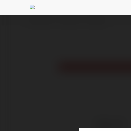
Ekademia.com
Gacam67 net
Newsletter