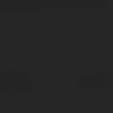
vụ cá cược trực tuyến như thể thao, casino, bắn cá, tài
xỉu, ... Với…
more
© Ekademia.com
Powered by
Privacy Policy
Site Policy
|
Request a
return