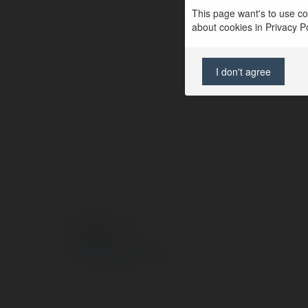
This page want's to use coo
about cookies in Privacy Pol
I don't agree
© Ekademia.com
Privacy Policy
Site Policy
|
Request a return