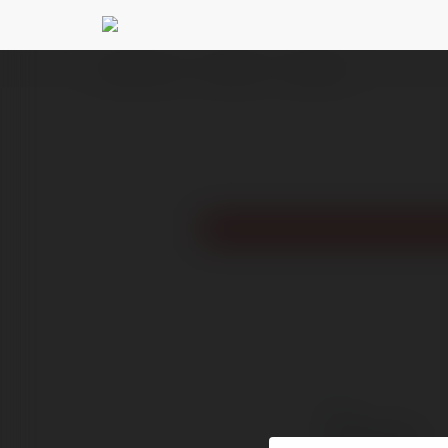
Ekademia.com
al5337540
Newsletter