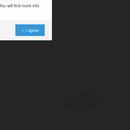
nh như một lựa
ou will find more info
chơi thú vị và hấp
✓ I agree
Powered by