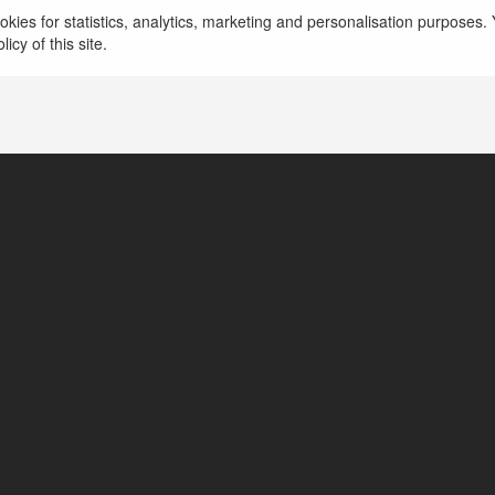
Daga67 đã nhanh chóng khẳng định vị thế của mì
kies for statistics, analytics, marketing and personalisation purposes. Y
chọn hàng đầu cho những người yêu thích các trò 
icy of this site.
dẫn.
more