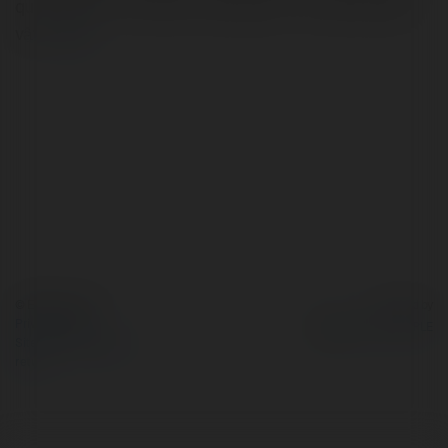
quy đổi thành các điểm thưởng giá trị. Từ quà tặng hiện
vật…
more
© Ekademia.com
Powered by
Privacy Policy
Site Policy
|
Request a
return