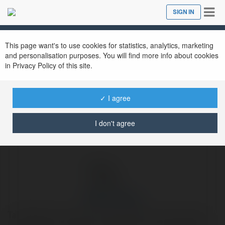
Tog
SIGN IN
Close
nav
Ekademia.com
af88 company
Newsletter
This page want's to use cookies for statistics, analytics, marketing
and personalisation purposes. You will find more info about cookies
in Privacy Policy of this site.
✓ I agree
I don't agree
af88 company
Tại AF88 mỗi vòng cược của bạn đều được ghi nhận và