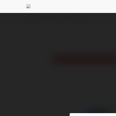
Ekademia.com
8xbet v3
Newsletter