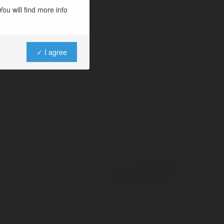
óng đá, bóng rổ,
ou will find more info
gàn trò chơi game
✓ I agree
Powered by