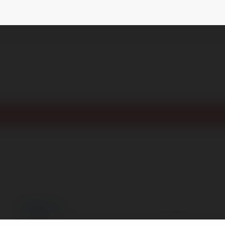
8xbet v3