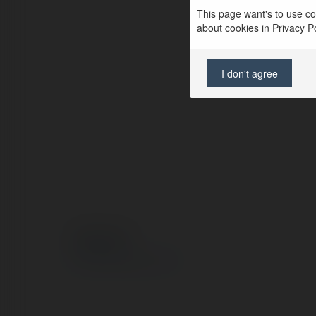
This page want's to use coo
about cookies in Privacy Pol
I don't agree
© Ekademia.com
Privacy Policy
Site Policy
|
Request a return